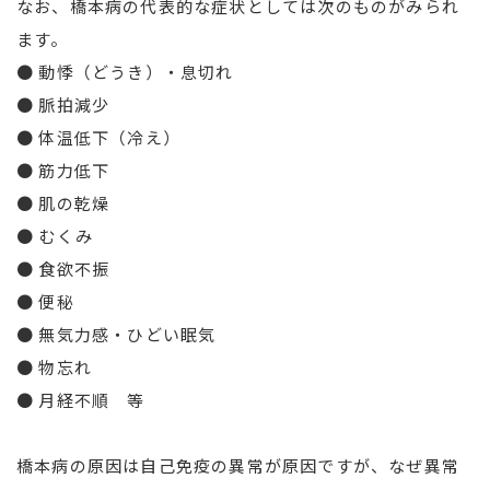
なお、橋本病の代表的な症状としては次のものがみられ
ます。
● 動悸（どうき）・息切れ
● 脈拍減少
● 体温低下（冷え）
● 筋力低下
● 肌の乾燥
● むくみ
● 食欲不振
● 便秘
● 無気力感・ひどい眠気
● 物忘れ
● 月経不順 等
橋本病の原因は自己免疫の異常が原因ですが、なぜ異常