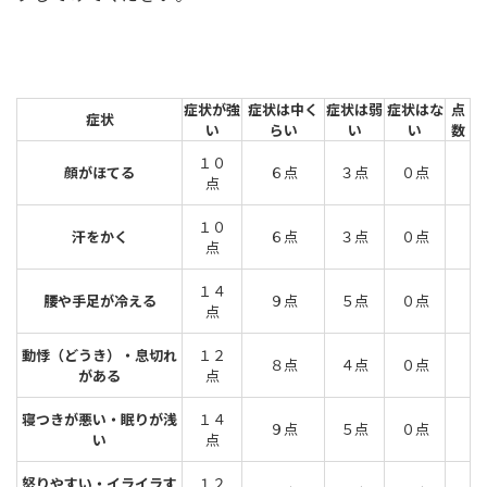
症状が強
症状は中く
症状は弱
症状はな
点
症状
い
らい
い
い
数
１０
顔がほてる
６点
３点
０点
点
１０
汗をかく
６点
３点
０点
点
１４
腰や手足が冷える
９点
５点
０点
点
動悸（どうき）・息切れ
１２
８点
４点
０点
がある
点
寝つきが悪い・眠りが浅
１４
９点
５点
０点
い
点
怒りやすい・イライラす
１２