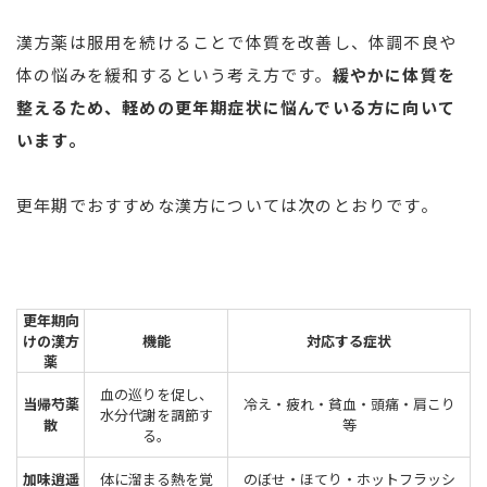
漢方薬は服用を続けることで体質を改善し、体調不良や
体の悩みを緩和するという考え方です。
緩やかに体質を
整えるため、軽めの更年期症状に悩んでいる方に向いて
います。
更年期でおすすめな漢方については次のとおりです。
更年期向
けの漢方
機能
対応する症状
薬
血の巡りを促し、
当帰芍薬
冷え・疲れ・貧血・頭痛・肩こり
水分代謝を調節す
散
等
る。
加味逍遥
体に溜まる熱を覚
のぼせ・ほてり・ホットフラッシ