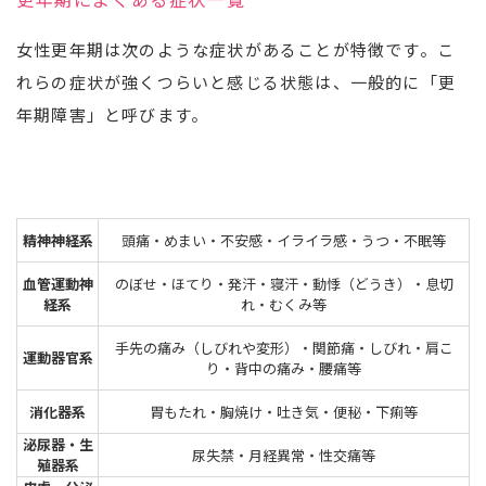
女性更年期は次のような症状があることが特徴です。こ
れらの症状が強くつらいと感じる状態は、一般的に「更
年期障害」と呼びます。
精神神経系
頭痛・めまい・不安感・イライラ感・うつ・不眠等
血管運動神
のぼせ・ほてり・発汗・寝汗・動悸（どうき）・息切
経系
れ・むくみ等
手先の痛み（しびれや変形）・関節痛・しびれ・肩こ
運動器官系
り・背中の痛み・腰痛等
消化器系
胃もたれ・胸焼け・吐き気・便秘・下痢等
泌尿器・生
尿失禁・月経異常・性交痛等
殖器系