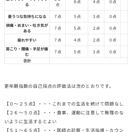
８点
４点
０点
る
点
憂うつな気持ちになる
７点
５点
３点
０点
頭痛・めまい・吐き気が
７点
５点
２点
０点
ある
疲れやすい
７点
４点
２点
０点
肩こり・腰痛・手足が痛
７点
５点
３点
０点
む
合計
更年期指数の自己採点の評価法は次のとおりです。
【０～２５点】・・・これまでの生活を続けて問題なし
【２６～５０点】・・・食事、運動に注意して無理のな
いように生活するとよい
【５１～６５点】・・・医師の診察・生活指導・カウン