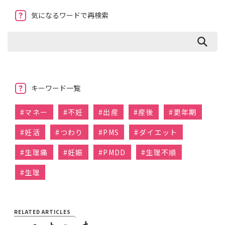
気になるワードで再検索
キーワード一覧
#
マネー
#
不妊
#
出産
#
産後
#
更年期
#
妊活
#
つわり
#
PMS
#
ダイエット
#
生理痛
#
妊娠
#
PMDD
#
生理不順
#
生理
RELATED ARTICLES