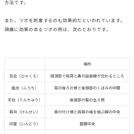
方法です。
また、ツボを刺激するのも効果的だといわれています。
頭痛に効果のあるツボの例は、次のとおりです。
場所
百会（ひゃくえ）
頭頂部で両耳と鼻の延長線が交わるところ
風池（ふうち）
耳の後ろの骨と後頭部のくぼみの中間
天柱（てんちゅう）
後頭部の髪の生え際
肩井（けんせい）
首の付け根と両肩の端を結ぶ線の中央
印堂（いんどう）
眉間中央