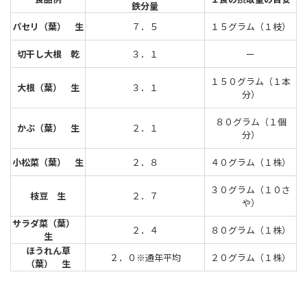
鉄分量
パセリ（葉） 生
７．５
１５グラム（１枝）
切干し大根 乾
３．１
ー
１５０グラム（１本
大根（葉） 生
３．１
分）
８０グラム（１個
かぶ（葉） 生
２．１
分）
小松菜（葉） 生
２．８
４０グラム（１株）
３０グラム（１０さ
枝豆 生
２．７
や）
サラダ菜（葉）
２．４
８０グラム（１株）
生
ほうれん草
２．０※通年平均
２０グラム（１株）
（葉） 生