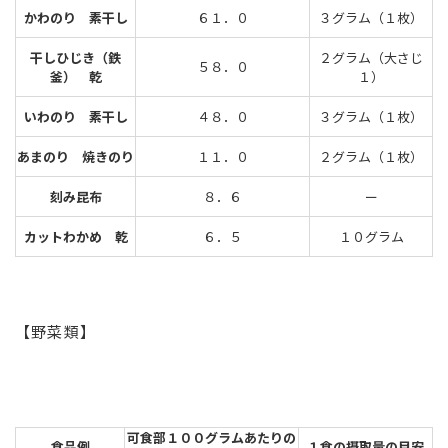
かわのり 素干し
６１．０
３グラム（１枚）
干しひじき（鉄
２グラム（大さじ
５８．０
釜） 乾
１）
いわのり 素干し
４８．０
３グラム（１枚）
あまのり 焼きのり
１１．０
２グラム（１枚）
刻み昆布
８．６
ー
カットわかめ 乾
６．５
１０グラム
【野菜類】
可食部１００グラムあたりの
食品例
１食の摂取量の目安