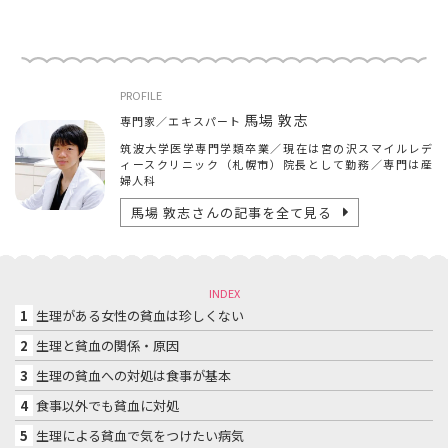
PROFILE
馬場 敦志
専門家／エキスパート
筑波大学医学専門学類卒業／現在は宮の沢スマイルレデ
ィースクリニック（札幌市）院長として勤務／専門は産
婦人科
馬場 敦志
さんの記事を全て見る
INDEX
1
生理がある女性の貧血は珍しくない
2
生理と貧血の関係・原因
3
生理の貧血への対処は食事が基本
4
食事以外でも貧血に対処
5
生理による貧血で気をつけたい病気