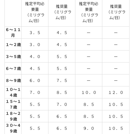
推定平均必
推定平均必
推奨量
推奨量
要量
要量
（ミリグラ
（ミリグラ
（ミリグラ
（ミリグラ
ム/日）
ム/日）
ム/日）
ム/日）
６～１１
３．５
４．５
ー
ー
月
１～２歳
３．０
４．５
ー
ー
３～５歳
４．０
５．５
ー
ー
６～７歳
４．５
５．５
ー
ー
８～９歳
６．０
７．５
ー
ー
１０～１
７．０
８．５
１０．０
１２．０
４歳
１５～１
５．５
７．０
８．５
１０．５
７歳
１８～２
５．５
６．５
８．５
１０．５
９歳
３０～４
５．５
６．５
９．０
１０．５
９歳