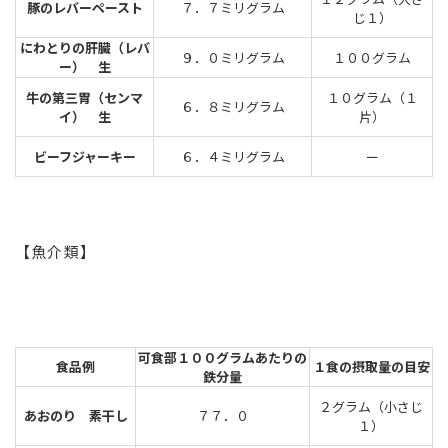
豚のレバーペースト
７．７ミリグラム
じ１）
にわとりの肝臓（レバ
９．０ミリグラム
１００グラム
ー） 生
牛の第三胃（センマ
１０グラム（１
６．８ミリグラム
イ） 生
片）
ビーフジャーキー
６．４ミリグラム
ー
【魚介類】
可食部１００グラムあたりの
食品例
１食の摂取量の目安
鉄分量
２グラム（小さじ
あおのり 素干し
７７．０
１）