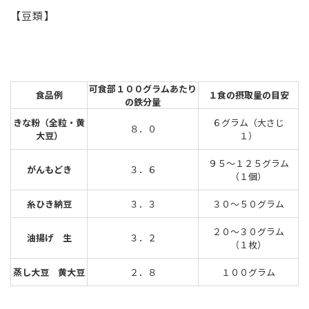
【豆類】
可食部１００グラムあたり
食品例
１食の摂取量の目安
の鉄分量
きな粉（全粒・黄
６グラム（大さじ
８．０
大豆）
１）
９５～１２５グラム
がんもどき
３．６
（１個）
糸ひき納豆
３．３
３０～５０グラム
２０～３０グラム
油揚げ 生
３．２
（１枚）
蒸し大豆 黄大豆
２．８
１００グラム