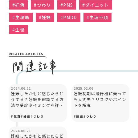
#
妊活
#
つわり
#
PMS
#
ダイエット
#
生理痛
#
妊娠
#
PMDD
#
生理不順
#
生理
RELATED ARTICLES
妊娠と出産
妊娠と出産
2024.06.21
2025.02.06
妊娠したかもと感じたらど
妊娠初期は飛行機に乗って
うする？妊娠を確認する方
も大丈夫？リスクやポイン
法や受診タイミングを詳し
トを解説
く紹介
#
生理
#
妊娠
#
つわり
#
妊娠
#
つわり
妊娠と出産
2024.06.21
妊娠したかもと感じたらど