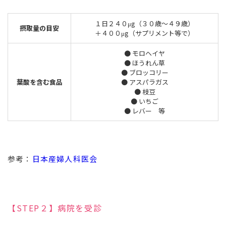
１日２４０μg（３０歳～４９歳）
摂取量の目安
＋４００μg（サプリメント等で）
● モロヘイヤ
● ほうれん草
● ブロッコリー
葉酸を含む食品
● アスパラガス
● 枝豆
● いちご
● レバー 等
参考：
日本産婦人科医会
【STEP２】病院を受診