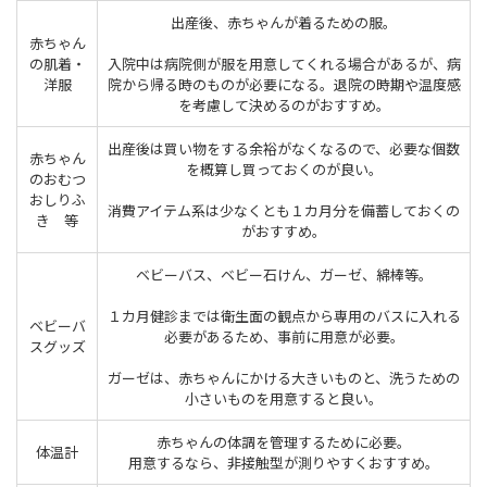
出産後、赤ちゃんが着るための服。
赤ちゃん
の肌着・
入院中は病院側が服を用意してくれる場合があるが、病
洋服
院から帰る時のものが必要になる。退院の時期や温度感
を考慮して決めるのがおすすめ。
出産後は買い物をする余裕がなくなるので、必要な個数
赤ちゃん
を概算し買っておくのが良い。
のおむつ
おしりふ
消費アイテム系は少なくとも１カ月分を備蓄しておくの
き 等
がおすすめ。
ベビーバス、ベビー石けん、ガーゼ、綿棒等。
１カ月健診までは衛生面の観点から専用のバスに入れる
ベビーバ
必要があるため、事前に用意が必要。
スグッズ
ガーゼは、赤ちゃんにかける大きいものと、洗うための
小さいものを用意すると良い。
赤ちゃんの体調を管理するために必要。
体温計
用意するなら、非接触型が測りやすくおすすめ。