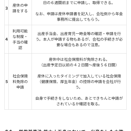
日の６週間前までに申請し、取得できる。
産休の申
３
請をする
なお、申請は産休申請書を記入し、会社側から年金
事務所に提出してもらう。
利用可能
出産手当金、出産育児一時金等の確認・申請を行
な制度・
４
う。本人が申請する物もあるが、会社の手続きが必
手当の確
要な場合もあるので注意。
認
産休中は社会保険料が免除される。
（出産予定日以前の４２日間～産後５６日間）
社会保険
産休に入ったタイミングで加入している社会保険
５
料免除の
（健康保険、厚生年金）の控除の申請を会社が行
申請
う。
自身で手続きをしないため、あとできちんと申請が
されているか確認を取る。