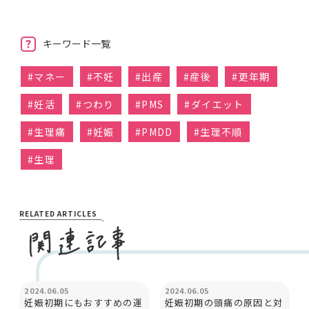
キーワード一覧
#
マネー
#
不妊
#
出産
#
産後
#
更年期
#
妊活
#
つわり
#
PMS
#
ダイエット
#
生理痛
#
妊娠
#
PMDD
#
生理不順
#
生理
RELATED ARTICLES
妊娠と出産
妊娠と出産
2024.06.05
2024.06.05
妊娠初期にもおすすめの運
妊娠初期の頭痛の原因と対