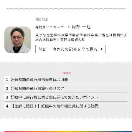
PROFILE
阿部 一也
専門家／エキスパート
東京慈恵会医科大学医学部医学科卒業／現在は板橋中央
総合病院勤務／専門は産婦人科
阿部 一也
さんの記事を全て見る
INDEX
1
妊娠初期の飛行機搭乗自体は可能
2
妊娠初期の飛行機旅行のリスク
3
妊娠中に飛行機に乗る際に覚えておきたいポイント
4
【医師に確認！】妊娠中の飛行機搭乗に関する疑問