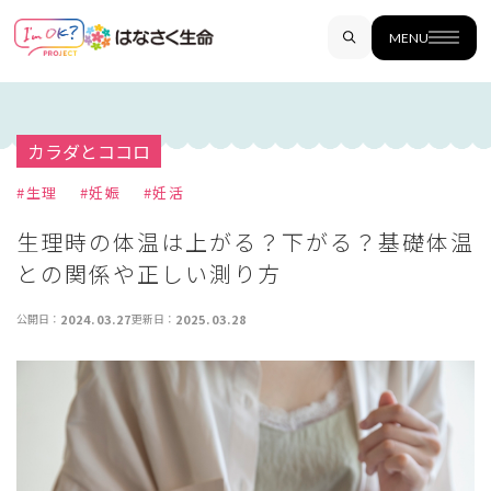
MENU
カラダとココロ
#
生理
#
妊娠
#
妊活
生理時の体温は上がる？下がる？基礎体温
との関係や正しい測り方
公開日：
2024.03.27
更新日：
2025.03.28