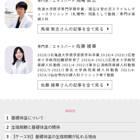
専門家／エキスパート
筑波大学医学専門学類卒業／現在は宮の沢スマイルレデ
ィースクリニック（札幌市）院長として勤務／専門は産
婦人科
馬場 敦志
さんの記事を全て見る
佐藤 綾華
専門家／エキスパート
2018/3北海道大学医学部医学科卒業 2018/4-2020/3石巻
赤十字病院初期研修修了 2020/4-2021/3石巻赤十字病院
産婦人科勤務 2021/4-2022/3東北公済病院産婦人科勤務
2022/5-2023/3東北大学病院産婦人科勤務 2023/4-
2024/3仙台市内の婦人科クリニック等で勤務
佐藤 綾華
さんの記事を全て見る
INDEX
1
基礎体温について
2
生理周期と基礎体温の関係
3
【ケース別】基礎体温の生理周期が乱れる理由