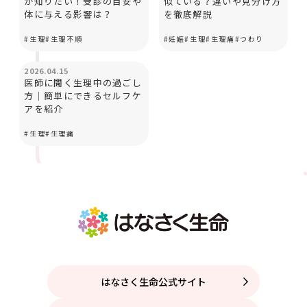
が知りたい！受診の目安や
似ている？違いや見分け方
体に与える影響は？
を徹底解説
#
生理
#
生理不順
#
妊娠
#
生理
#
生理痛
#
つわり
カラダとココロ
2026.04.15
医師に聞く生理中の過ごし
方│簡単にできるセルフケ
アを紹介
#
生理
#
生理痛
はなさく生命公式サイト