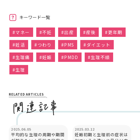
キーワード一覧
#
マネー
#
不妊
#
出産
#
産後
#
更年期
#
妊活
#
つわり
#
PMS
#
ダイエット
#
生理痛
#
妊娠
#
PMDD
#
生理不順
#
生理
RELATED ARTICLES
カラダとココロ
妊娠と出産
2025.06.05
2025.03.12
平均的な生理の周期や期間
妊娠初期と生理前の症状は