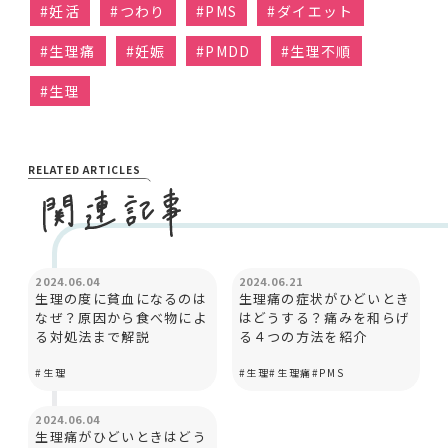
#
妊活
#
つわり
#
PMS
#
ダイエット
#
生理痛
#
妊娠
#
PMDD
#
生理不順
#
生理
RELATED ARTICLES
カラダとココロ
カラダとココロ
2024.06.04
2024.06.21
生理の度に貧血になるのは
生理痛の症状がひどいとき
なぜ？原因から食べ物によ
はどうする？痛みを和らげ
る対処法まで解説
る４つの方法を紹介
#
生理
#
生理
#
生理痛
#
PMS
カラダとココロ
2024.06.04
生理痛がひどいときはどう