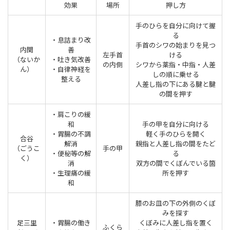
効果
場所
押し方
手のひらを自分に向けて握
る
・息詰まり改
手首のシワの始まりを見つ
内関
善
左手首
ける
（ないか
・吐き気改善
の内側
シワから薬指・中指・人差
ん）
・自律神経を
しの順に乗せる
整える
人差し指の下にある腱と腱
の間を押す
・肩こりの緩
和
手の甲を自分に向ける
・胃腸の不調
軽く手のひらを開く
合谷
解消
親指と人差し指の間をたど
（ごうこ
手の甲
・便秘等の解
る
く）
消
双方の間でくぼんでいる箇
・生理痛の緩
所を押す
和
膝のお皿の下の外側のくぼ
みを探す
足三里
・胃腸の働き
くぼみに人差し指を置く
ふくら