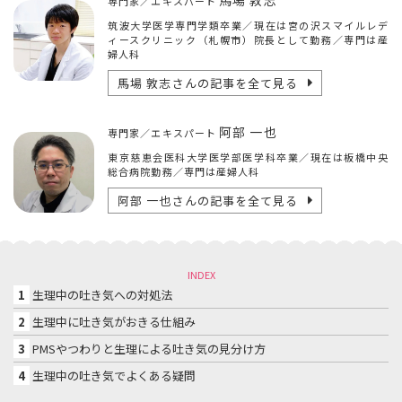
専門家／エキスパート
筑波大学医学専門学類卒業／現在は宮の沢スマイルレデ
ィースクリニック（札幌市）院長として勤務／専門は産
婦人科
馬場 敦志
さんの記事を全て見る
阿部 一也
専門家／エキスパート
東京慈恵会医科大学医学部医学科卒業／現在は板橋中央
総合病院勤務／専門は産婦人科
阿部 一也
さんの記事を全て見る
INDEX
1
生理中の吐き気への対処法
2
生理中に吐き気がおきる仕組み
3
PMSやつわりと生理による吐き気の見分け方
4
生理中の吐き気でよくある疑問