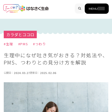
MENU
カラダとココロ
#
生理
#
PMS
#
つわり
生理中になぜ吐き気がおきる？対処法や、
PMS、つわりとの見分け方を解説
公開日：
2024.03.27
更新日：
2025.02.06