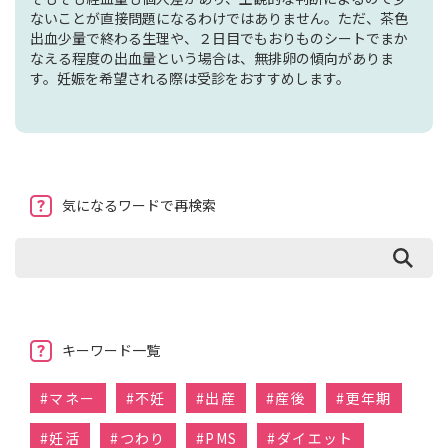
ないことが直接問題になるわけではありません。ただ、茶色
出血少量で終わる生理や、２日目でもおりものシートでまか
なえる程度の出血量という場合は、無排卵の傾向がありま
す。妊娠を希望される際は受診をおすすめします。
気になるワードで再検索
キーワード一覧
#
マネー
#
不妊
#
出産
#
産後
#
更年期
#
妊活
#
つわり
#
PMS
#
ダイエット