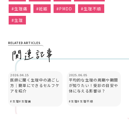
#
生理痛
#
妊娠
#
PMDD
#
生理不順
#
生理
RELATED ARTICLES
カラダとココロ
カラダとココロ
2026.04.15
2025.06.05
医師に聞く生理中の過ごし
平均的な生理の周期や期間
方│簡単にできるセルフケ
が知りたい！受診の目安や
アを紹介
体に与える影響は？
#
生理
#
生理痛
#
生理
#
生理不順