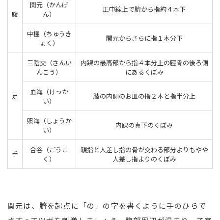
関元（かんげ
正中線上で臍から指約４本下
腹
ん）
中極（ちゅうき
関元からさらに指１本分下
ょく）
三陰交（さんい
内踝の最高部から指４本分上の脛骨の後ろ側
んこう）
にあるくぼみ
血海（けっか
足
膝の内側のお皿の指２本と指半分上
い）
照海（しょうか
内踝の真下のくぼみ
い）
合谷（ごうこ
親指と人差し指の骨が交わる部分よりもやや
手
く）
人差し指よりのくぼみ
関元は、臍を起点に「の」の字を書くように手のひらで