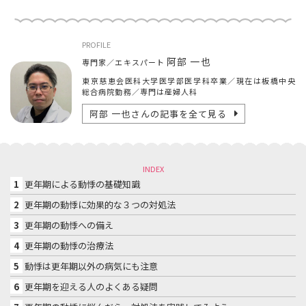
PROFILE
阿部 一也
専門家／エキスパート
東京慈恵会医科大学医学部医学科卒業／現在は板橋中央
総合病院勤務／専門は産婦人科
阿部 一也
さんの記事を全て見る
INDEX
1
更年期による動悸の基礎知識
2
更年期の動悸に効果的な３つの対処法
3
更年期の動悸への備え
4
更年期の動悸の治療法
5
動悸は更年期以外の病気にも注意
6
更年期を迎える人のよくある疑問