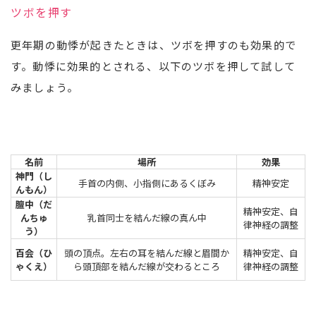
ツボを押す
更年期の動悸が起きたときは、ツボを押すのも効果的で
す。動悸に効果的とされる、以下のツボを押して試して
みましょう。
名前
場所
効果
神門（し
手首の内側、小指側にあるくぼみ
精神安定
んもん）
膻中（だ
精神安定、自
んちゅ
乳首同士を結んだ線の真ん中
律神経の調整
う）
百会（ひ
頭の頂点。左右の耳を結んだ線と眉間か
精神安定、自
ゃくえ）
ら頭頂部を結んだ線が交わるところ
律神経の調整