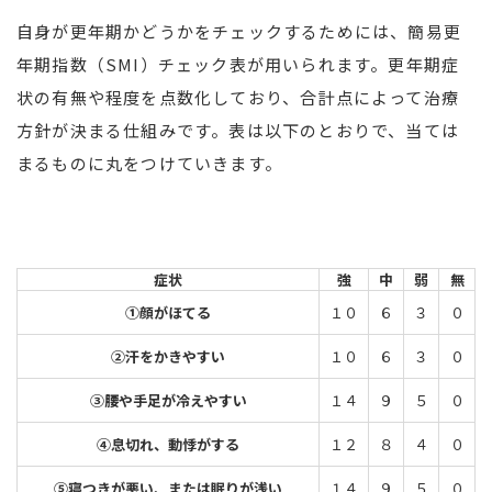
自身が更年期かどうかをチェックするためには、簡易更
年期指数（SMI）チェック表が用いられます。更年期症
状の有無や程度を点数化しており、合計点によって治療
方針が決まる仕組みです。表は以下のとおりで、当ては
まるものに丸をつけていきます。
症状
強
中
弱
無
①顔がほてる
１０
６
３
０
②汗をかきやすい
１０
６
３
０
③腰や手足が冷えやすい
１４
９
５
０
④息切れ、動悸がする
１２
８
４
０
⑤寝つきが悪い、または眠りが浅い
１４
９
５
０