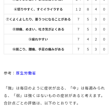
⑥怒りやすく、すぐイライラする
１２
８
４
０
⑦くよくよしたり、憂うつになることがある
７
５
３
０
⑧頭痛、めまい、吐き気がよくある
７
５
３
０
⑨疲れやすい
７
４
２
０
⑩肩こり、腰痛、手足の痛みがある
７
５
３
０
参考：
厚生労働省
「強」は毎日のように症状が出る、「中」は毎週みられ
る、「弱」は強くはないものの症状があると考えます。
合計点ごとの評価は、以下のとおりです。