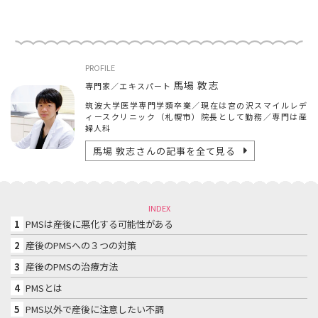
PROFILE
馬場 敦志
専門家／エキスパート
筑波大学医学専門学類卒業／現在は宮の沢スマイルレデ
ィースクリニック（札幌市）院長として勤務／専門は産
婦人科
馬場 敦志
さんの記事を全て見る
INDEX
1
PMSは産後に悪化する可能性がある
2
産後のPMSへの３つの対策
3
産後のPMSの治療方法
4
PMSとは
5
PMS以外で産後に注意したい不調