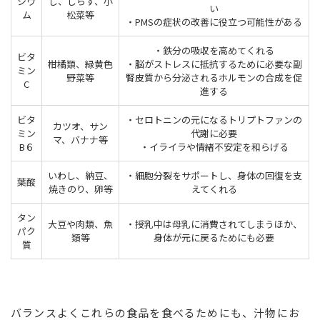
シウ
し、しらす、小
い
ム
松菜等
・PMSの症状の改善に役立つ可能性がある
・鉄分の吸収を高めてくれる
ビタ
柑橘類、緑黄色
・脳がストレスに抵抗するために必要な副
ミン
野菜等
腎皮質から分泌されるホルモンの合成を促
C
進する
ビタ
・セロトニンの元になるトリプトファンの
カツオ、サン
ミン
代謝に必要
マ、バナナ等
B６
・イライラや情緒不安定を和らげる
いわし、納豆、
・細胞分裂をサポートし、身体の回復を支
葉酸
焼きのり、卵等
えてくれる
タン
大豆や肉類、魚
・授乳中は母乳に消費されてしまうほか、
パク
類等
身体が元に戻るためにも必要
質
バランスよくこれらの食品を食べるためにも、汁物にお