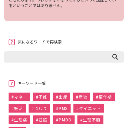
るということではありません。
気になるワードで再検索
キーワード一覧
#
マネー
#
不妊
#
出産
#
産後
#
更年期
#
妊活
#
つわり
#
PMS
#
ダイエット
#
生理痛
#
妊娠
#
PMDD
#
生理不順