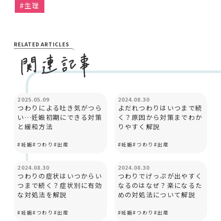
#
生理
RELATED ARTICLES
妊娠と出産
妊娠と出産
2025.05.09
2024.08.30
つわりによる吐き気がつら
よだれつわりはいつまで続
い…妊娠初期にできる対策
く？原因から対策までわか
と緩和方法
りやすく解説
#
妊娠
#
つわり
#
出産
#
妊娠
#
つわり
#
出産
妊娠と出産
妊娠と出産
2024.08.30
2024.08.30
つわりの症状はいつからい
つわりでげっぷが出やすく
つまで続く？症状別に有効
なるのはなぜ？楽になるた
な対処法を解説
めの対処法について解説
#
妊娠
#
つわり
#
出産
#
妊娠
#
つわり
#
出産