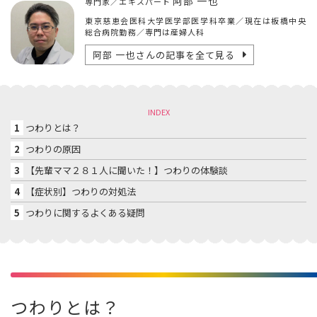
阿部 一也
専門家／エキスパート
東京慈恵会医科大学医学部医学科卒業／現在は板橋中央
総合病院勤務／専門は産婦人科
阿部 一也
さんの記事を全て見る
INDEX
1
つわりとは？
2
つわりの原因
3
【先輩ママ２８１人に聞いた！】つわりの体験談
4
【症状別】つわりの対処法
5
つわりに関するよくある疑問
つわりとは？