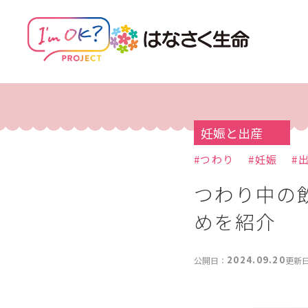
妊娠と出産
#
つわり
#
妊娠
#
つわり中の
めを紹介
2024.09.20
公開日：
更新