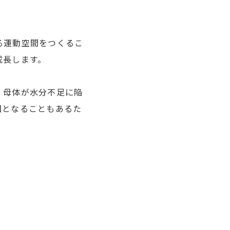
。
る運動空間をつくるこ
成長します。
、母体が水分不足に陥
因となることもあるた