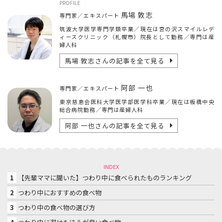
PROFILE
馬場 敦志
専門家／エキスパート
筑波大学医学専門学類卒業／現在は宮の沢スマイルレデ
ィースクリニック（札幌市）院長として勤務／専門は産
婦人科
馬場 敦志
さんの記事を全て見る
阿部 一也
専門家／エキスパート
東京慈恵会医科大学医学部医学科卒業／現在は板橋中央
総合病院勤務／専門は産婦人科
阿部 一也
さんの記事を全て見る
INDEX
1
【先輩ママに聞いた】つわり中に食べられたものランキング
2
つわり中におすすめの食べ物
3
つわり中の食べ物の選び方