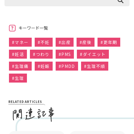
キーワード一覧
#
マネー
#
不妊
#
出産
#
産後
#
更年期
#
妊活
#
つわり
#
PMS
#
ダイエット
#
生理痛
#
妊娠
#
PMDD
#
生理不順
#
生理
RELATED ARTICLES
妊娠と出産
妊娠と出産