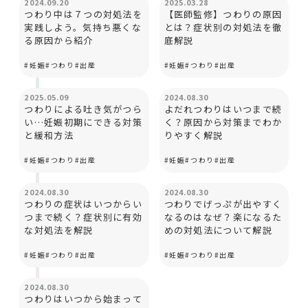
2024.09.20
2025.03.28
つわり中は７つの対処法を
【医師監修】つわりの原因
実践しよう。気持ち悪くな
とは？症状別の対処法を徹
る原因から紹介
底解説
#
妊娠
#
つわり
#
出産
#
妊娠
#
つわり
#
出産
妊娠と出産
妊娠と出産
2025.05.09
2024.08.30
つわりによる吐き気がつら
よだれつわりはいつまで続
い…妊娠初期にできる対策
く？原因から対策までわか
と緩和方法
りやすく解説
#
妊娠
#
つわり
#
出産
#
妊娠
#
つわり
#
出産
妊娠と出産
妊娠と出産
2024.08.30
2024.08.30
つわりの症状はいつからい
つわりでげっぷが出やすく
つまで続く？症状別に有効
なるのはなぜ？楽になるた
な対処法を解説
めの対処法について解説
#
妊娠
#
つわり
#
出産
#
妊娠
#
つわり
#
出産
妊娠と出産
2024.08.30
つわりはいつから始まって