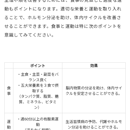
動もポイントになります。適切な栄養と運動を取り入れ
ることで、ホルモン分泌を助け、体内サイクルを改善さ
せることができます。食事と運動は特に次のポイントを
意識してみてください。
ポイント
効果
・主食・主菜・副菜をバ
ランス良く
・五大栄養素を３食で摂
食
脳内物質の分泌を助け、体内サイ
取する
事
クルを安定させることができる。
（タンパク質、脂質、糖
質、ミネラル、ビタミ
ン）
・週60分以上の有酸素運
運
生活習慣病の予防、代謝やホルモ
動
動
ン分泌を助けることができる。
（汗をかく程度）