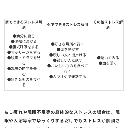
家でできるストレス解
その他ストレス解
外でできるストレス解消
消
消
●余分に寝る
●湯船に浸かる
●好きな場所へ行く
●腹式呼吸をする
●体を動かす
●マッサージをする
●親しい人と出掛ける
●映画・ドラマを見
●泣いてみる
●親しい人と話す
る
●曲を聞く
●おいしいものを食べに
●趣味の時間を楽し
行く
む
●カラオケで発散する
●好きなものを食べ
る
もし疲れや睡眠不足等の身体的なストレスの場合は、睡
眠や入浴等家でゆっくりするだけでもストレスが解消さ