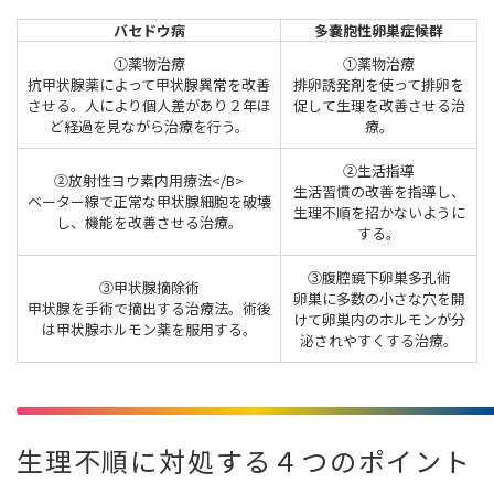
バセドウ病
多嚢胞性卵巣症候群
①薬物治療
①薬物治療
抗甲状腺薬によって甲状腺異常を改善
排卵誘発剤を使って排卵を
させる。人により個人差があり２年ほ
促して生理を改善させる治
ど経過を見ながら治療を行う。
療。
②生活指導
②放射性ヨウ素内用療法</B>
生活習慣の改善を指導し、
ベーター線で正常な甲状腺細胞を破壊
生理不順を招かないように
し、機能を改善させる治療。
する。
③腹腔鏡下卵巣多孔術
③甲状腺摘除術
卵巣に多数の小さな穴を開
甲状腺を手術で摘出する治療法。術後
けて卵巣内のホルモンが分
は甲状腺ホルモン薬を服用する。
泌されやすくする治療。
生理不順に対処する４つのポイント