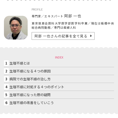
PROFILE
阿部 一也
専門家／エキスパート
東京慈恵会医科大学医学部医学科卒業／現在は板橋中央
総合病院勤務／専門は産婦人科
阿部 一也
さんの記事を全て見る
INDEX
1
生理不順とは
2
生理不順になる４つの原因
3
病院での生理不順の治し方
4
生理不順に対処する４つのポイント
5
生理不順になった際の疑問
6
生理不順の改善をしていこう